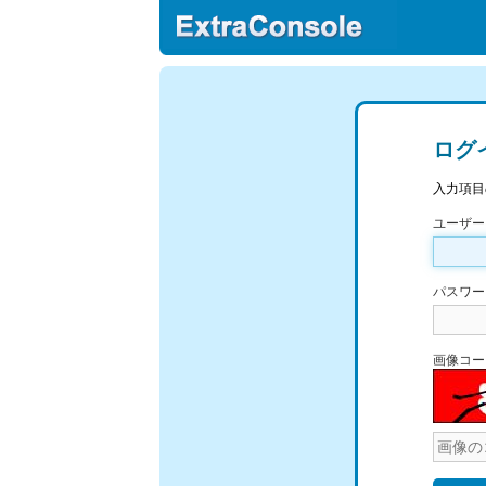
ログ
入力項目
ユーザー
パスワー
画像コー