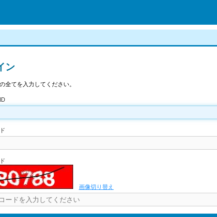
イン
の全てを入力してください。
ID
ド
ド
画像切り替え